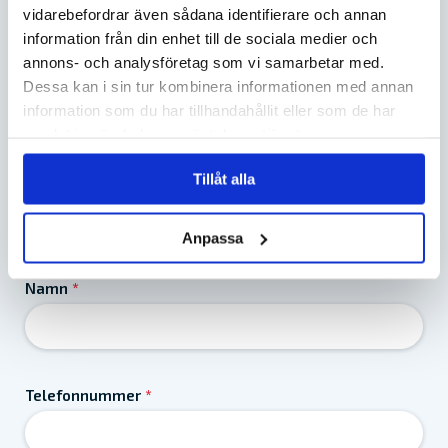
vidarebefordrar även sådana identifierare och annan
information från din enhet till de sociala medier och
annons- och analysföretag som vi samarbetar med.
Dessa kan i sin tur kombinera informationen med annan
information som du har tillhandahållit eller som de har
KONTAKTA OSS
samlat in när du har använt deras tjänster.
Tillåt alla
Ring direkt till vår kundtjänst 08-630 02 45 eller fyll i
formuläret så kontaktar vi dig. Öppettider kundtjänst:
mån-fre 8.30-16.30.
Anpassa
Namn
*
Telefonnummer
*