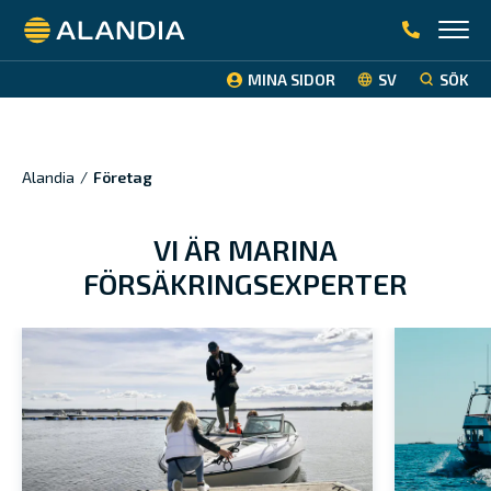
Alandia
MINA SIDOR
SV
SÖK
Alandia
/
Företag
VI ÄR MARINA
FÖRSÄKRINGSEXPERTER