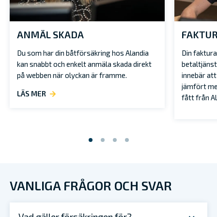
ANMÄL SKADA
FAKTUR
Du som har din båtförsäkring hos Alandia
Din faktura
kan snabbt och enkelt anmäla skada direkt
betaltjäns
på webben när olyckan är framme.
innebär att
jämfört me
LÄS MER
fått från A
VANLIGA FRÅGOR OCH SVAR
Vad gäller försäkringen för?