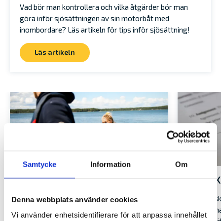
Vad bör man kontrollera och vilka åtgärder bör man
göra inför sjösättningen av sin motorbåt med
inombordare? Läs artikeln för tips inför sjösättning!
Läs artikeln
Samtycke
Information
Om
UNDVIK FALLGROPARNA NÄR
SKRIV 
DU KÖPER BEGAGNAD BÅT
Ska man sk
Denna webbplats använder cookies
en begagna
Det kan vara lockande att köpa en
Vi använder enhetsidentifierare för att anpassa innehållet