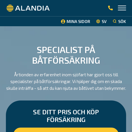
Alandia
MINA SIDOR
SV
SÖK
SPECIALIST PÅ
BÅTFÖRSÄKRING
Årtionden av erfarenhet inom sjöfart har gjort oss till
specialister på båtförsäkringar. Vi hjälper dig om en skada
skulle inträffa - så att du kan njuta av båtlivet utan bekymmer.
SE DITT PRIS OCH KÖP
FÖRSÄKRING