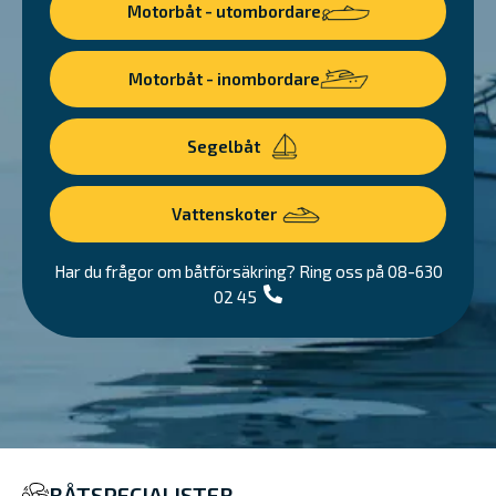
Motorbåt - utombordare
Motorbåt - inombordare
Segelbåt
Vattenskoter
Har du frågor om båtförsäkring?
Ring
oss
på 08-630
02 45
BÅTSPECIALISTER