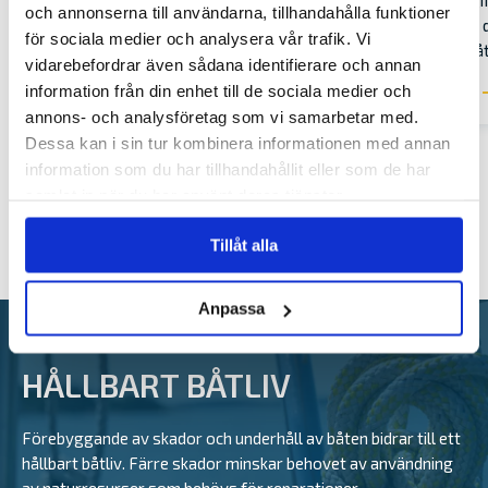
vilka uppg
begagnad båt. Utbudet är stort och priset
och annonserna till användarna, tillhandahålla funktioner
enkelt för
ofta förmånligt. I vår guide listar vi saker
för sociala medier och analysera vår trafik. Vi
Alandia Bå
att tänka på för att få till ett lyckat köp.
vidarebefordrar även sådana identifierare och annan
information från din enhet till de sociala medier och
LÄS MER
LÄS MER
annons- och analysföretag som vi samarbetar med.
Dessa kan i sin tur kombinera informationen med annan
information som du har tillhandahållit eller som de har
samlat in när du har använt deras tjänster.
Tillåt alla
Anpassa
HÅLLBART BÅTLIV
Förebyggande av skador och underhåll av båten bidrar till ett
hållbart båtliv. Färre skador minskar behovet av användning