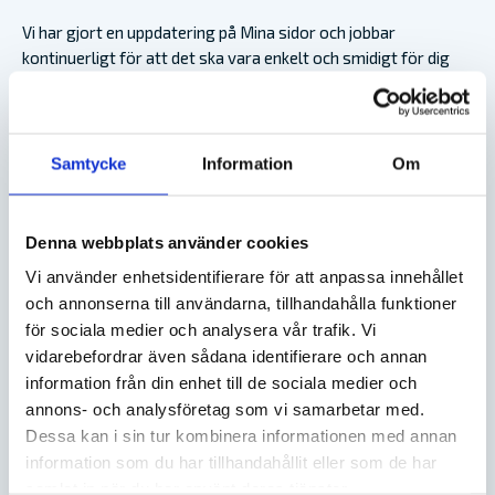
Vi har gjort en uppdatering på Mina sidor och jobbar
kontinuerligt för att det ska vara enkelt och smidigt för dig
att sköta försäkringsärenden hos oss.
Under en övergångsperiod kan det ske fördröjningar med
vissa funktioner på Mina sidor. Märker du störningar eller har
Samtycke
Information
Om
du svårt att hitta det du letar efter så är du varmt välkommen
att ringa vår kundservice på 08-630 02 45 så får du hjälp
snabbt via telefon.
Denna webbplats använder cookies
Vi använder enhetsidentifierare för att anpassa innehållet
och annonserna till användarna, tillhandahålla funktioner
för sociala medier och analysera vår trafik. Vi
KONTAKTA OSS
vidarebefordrar även sådana identifierare och annan
information från din enhet till de sociala medier och
Ring direkt till vår kundtjänst 08-630 02 45 eller fyll i
annons- och analysföretag som vi samarbetar med.
formuläret så kontaktar vi dig. Öppettider kundtjänst:
Dessa kan i sin tur kombinera informationen med annan
mån-fre 8.30-16.30.
information som du har tillhandahållit eller som de har
samlat in när du har använt deras tjänster.