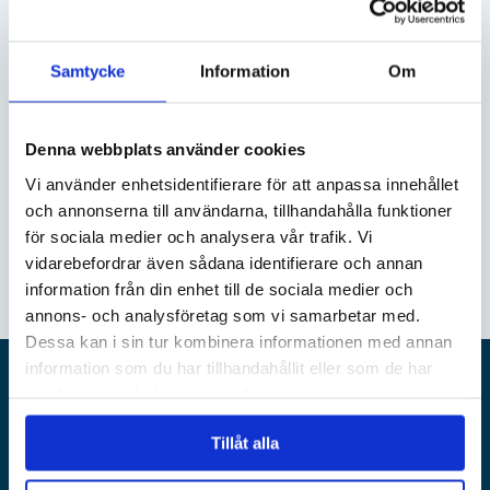
E-post
Samtycke
Information
Om
Denna webbplats använder cookies
Genom att klicka på Skicka godkänner du vår
Vi använder enhetsidentifierare för att anpassa innehållet
personuppgiftspolicy
.
och annonserna till användarna, tillhandahålla funktioner
för sociala medier och analysera vår trafik. Vi
vidarebefordrar även sådana identifierare och annan
information från din enhet till de sociala medier och
annons- och analysföretag som vi samarbetar med.
Dessa kan i sin tur kombinera informationen med annan
information som du har tillhandahållit eller som de har
samlat in när du har använt deras tjänster.
Alandia
Tillåt alla
SUPPORT
OM ALANDIA