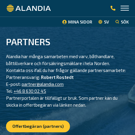
Alandia
MINA SIDOR
SV
SÖK
PARTNERS
Alandia har många samarbeten med varv, båthandlare,
båttillverkare och försäkringsmäklare i hela Norden.
Kontakta oss ifall du har frågor gällande partnersamarbete:
Partneransvarig:
Robert Rostedt
E-post:
partner@alandia.com
Tel:
+46 8 630 02 45
Partnerportalen är tillfälligt ur bruk. Som partner kan du
skicka in offertbegäran via länken nedan.
Offertbegäran (partners)