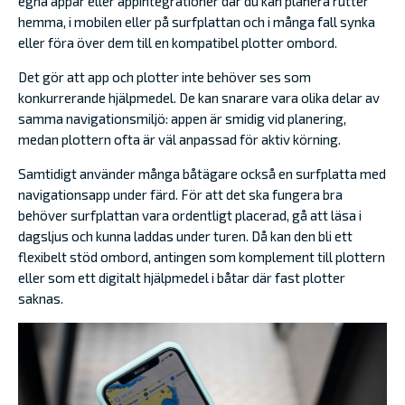
egna appar eller appintegrationer där du kan planera rutter
hemma, i mobilen eller på surfplattan och i många fall synka
eller föra över dem till en kompatibel plotter ombord.
Det gör att app och plotter inte behöver ses som
konkurrerande hjälpmedel. De kan snarare vara olika delar av
samma navigationsmiljö: appen är smidig vid planering,
medan plottern ofta är väl anpassad för aktiv körning.
Samtidigt använder många båtägare också en surfplatta med
navigationsapp under färd. För att det ska fungera bra
behöver surfplattan vara ordentligt placerad, gå att läsa i
dagsljus och kunna laddas under turen. Då kan den bli ett
flexibelt stöd ombord, antingen som komplement till plottern
eller som ett digitalt hjälpmedel i båtar där fast plotter
saknas.