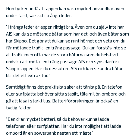
Hon tycker ändå att appen kan vara mycket användbar även
under färd, särskilt i trånga leder.
”I trånga leder är appen riktigt bra. Även om du själv inte har
AIS kan du se mötande båtar som har det, och även båtar som
har Skippo. Det gör att du kan se runt hörnet och veta om du
får mötande trafik i en trång passage. Du kan förstås inte se
all trafik, men ofta har de stora båtarna som du helst vill
undvika att möta i en trång passage AIS och syns därför i
Skippo-appen. Har du dessutom AIS och kan se andra båtar
blir det ett extra stöd.”
Samtidigt finns det praktiska saker att tänka på. En telefon
eller surfplatta behöver sitta stabilt, tåla miljön ombord och
gå att läsa i starkt ljus. Batteriförbrukningen är också en
tydlig faktor.
”Den drar mycket batteri, så du behöver kunna ladda
telefonen eller surfplattan. Har du inte möjlighet att ladda
ombord är en powerbank nästan ett måste.”