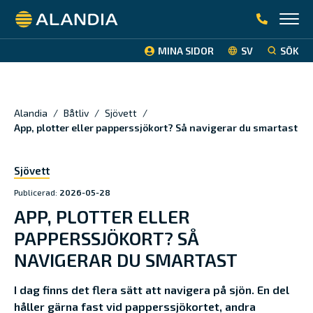
Alandia
MINA SIDOR
SV
SÖK
Alandia
/
Båtliv
/
Sjövett
/
App, plotter eller papperssjökort? Så navigerar du smartast
Sjövett
Publicerad:
2026-05-28
APP, PLOTTER ELLER
PAPPERSSJÖKORT? SÅ
NAVIGERAR DU SMARTAST
I dag finns det flera sätt att navigera på sjön. En del
håller gärna fast vid papperssjökortet, andra