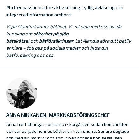
Plotter
passar bra för: aktiv körning, tydlig avläsning och
integrerad information ombord
Vi på Alandia känner båtlivet. Vi vill dela med oss av vår
kunskap om
säkerhet på sjön,
båtskötsel
och
båtförsäkringar
. Låt Alandia göra ditt båtliv
enklare –
följ oss på sociala medier
och
hitta din
båtförsäkring hos oss
.
ANNA NIKKANEN, MARKNADSFÖRINGSCHEF
Anna har tillbringat somrarna i skärgården sedan hon var liten
och där började hennes båtliv i en liten snurra. Senare seglade
hon med sin morbror och som vuxen började hon segla igen