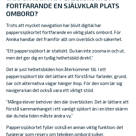
FORTFARANDE EN SJÄLVKLAR PLATS
OMBORD?
Trots att mycket navigation har blivit digital har
papperssjökortet fortfarande en viktig plats ombord. För
Annika handlar det framför allt om överblick och säkerhet.
”Ett papperssjökort är statiskt. Du kan inte zooma in och ut,
men det ger dig en tydlig helhetsbild direkt.”
Det är just helhetsbilden hon återkommer till. I ett
papperssjökort blir det lättare att förstå hur farleder, grund,
öar och alternativa vägar hänger ihop. För den som lär sig
navigera kan det också vara ett viktigt stöd.
”Många elever behöver den där överblicken. Det är lättare att
förstå sammanhanget i ett vanligt sjökort än i en liten skärm
där du hela tiden måste ändra vy.”
Papperssjökortet fyller också en annan viktig funktion: det
fungerar som reserv om tekniken ombord sviker.