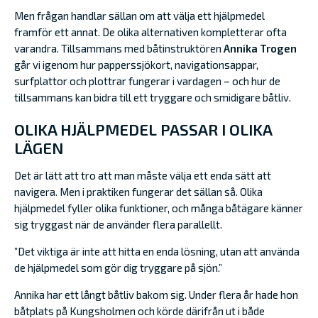
Men frågan handlar sällan om att välja ett hjälpmedel
framför ett annat. De olika alternativen kompletterar ofta
varandra. Tillsammans med båtinstruktören
Annika Trogen
går vi igenom hur papperssjökort, navigationsappar,
surfplattor och plottrar fungerar i vardagen – och hur de
tillsammans kan bidra till ett tryggare och smidigare båtliv.
OLIKA HJÄLPMEDEL PASSAR I OLIKA
LÄGEN
Det är lätt att tro att man måste välja ett enda sätt att
navigera. Men i praktiken fungerar det sällan så. Olika
hjälpmedel fyller olika funktioner, och många båtägare känner
sig tryggast när de använder flera parallellt.
”Det viktiga är inte att hitta en enda lösning, utan att använda
de hjälpmedel som gör dig tryggare på sjön.”
Annika har ett långt båtliv bakom sig. Under flera år hade hon
båtplats på Kungsholmen och körde därifrån ut i både