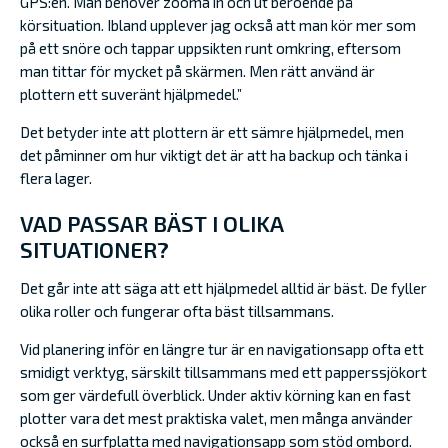
GPS:en. Man behöver zooma in och ut beroende på
körsituation. Ibland upplever jag också att man kör mer som
på ett snöre och tappar uppsikten runt omkring, eftersom
man tittar för mycket på skärmen. Men rätt använd är
plottern ett suveränt hjälpmedel.”
Det betyder inte att plottern är ett sämre hjälpmedel, men
det påminner om hur viktigt det är att ha backup och tänka i
flera lager.
VAD PASSAR BÄST I OLIKA
SITUATIONER?
Det går inte att säga att ett hjälpmedel alltid är bäst. De fyller
olika roller och fungerar ofta bäst tillsammans.
Vid planering inför en längre tur är en navigationsapp ofta ett
smidigt verktyg, särskilt tillsammans med ett papperssjökort
som ger värdefull överblick. Under aktiv körning kan en fast
plotter vara det mest praktiska valet, men många använder
också en surfplatta med navigationsapp som stöd ombord.