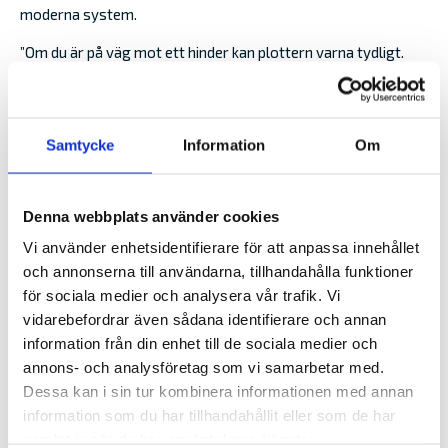
moderna system.
”Om du är på väg mot ett hinder kan plottern varna tydligt.
Det skapar en extra trygghet när du är ute och kör.”
En annan fördel är att flera funktioner ofta samlas på samma
ställe.
Samtycke
Information
Om
”Jag använder plottern till körning, ruttning, kompass, fart och
bränsleförbrukning. I moderna system är mycket integrerat
Denna webbplats använder cookies
på samma skärm.”
Vi använder enhetsidentifierare för att anpassa innehållet
och annonserna till användarna, tillhandahålla funktioner
för sociala medier och analysera vår trafik. Vi
vidarebefordrar även sådana identifierare och annan
information från din enhet till de sociala medier och
annons- och analysföretag som vi samarbetar med.
Dessa kan i sin tur kombinera informationen med annan
information som du har tillhandahållit eller som de har
samlat in när du har använt deras tjänster.