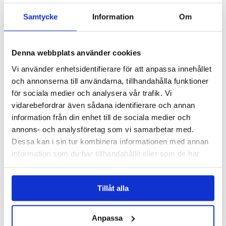
Samtycke
Information
Om
Denna webbplats använder cookies
Ven kallas ofta Pärlan i Öresund och har tre gästhamnar med
lite olika karaktär. Bild: Gunnar Magnusson.
Vi använder enhetsidentifierare för att anpassa innehållet
och annonserna till användarna, tillhandahålla funktioner
Käringön
för sociala medier och analysera vår trafik. Vi
Mitt i Bohuslän ligger Käringön med fantastiska klippbad,
vidarebefordrar även sådana identifierare och annan
vackra vyer, pittoreska båthus och ett levande företagande
information från din enhet till de sociala medier och
med butiker, fiskaffär och restauranger. Den trygga hamnen
annons- och analysföretag som vi samarbetar med.
har gott om plats och det är nära till öppet hav och skyddad
Dessa kan i sin tur kombinera informationen med annan
skärgård.
information som du har tillhandahållit eller som de har
En promenad runt ön tar ungefär en timme och då har man
samlat in när du har använt deras tjänster.
chansen att stanna till vid både klippbad, sandstränder och
fina grillplatser. Klassiska Petersons krog finns också för den
Tillåt alla
som vill vila från båtköket och det finns flera andra små och
större restauranger. Isen lägger sig sällan vintertid och
Anpassa
gästhamnen är öppen året om!