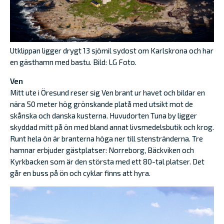
Utklippan ligger drygt 13 sjömil sydost om Karlskrona och har
en gästhamn med bastu. Bild: LG Foto.
Ven
Mitt ute i Öresund reser sig Ven brant ur havet och bildar en
nära 50 meter hög grönskande platå med utsikt mot de
skånska och danska kusterna. Huvudorten Tuna by ligger
skyddad mitt på ön med bland annat livsmedelsbutik och krog.
Runt hela ön är branterna höga ner till stenstränderna. Tre
hamnar erbjuder gästplatser: Norreborg, Bäckviken och
Kyrkbacken som är den största med ett 80-tal platser. Det
går en buss på ön och cyklar finns att hyra.