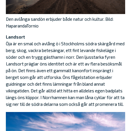
Den avlånga sandön erbjuder både natur och kultur. Bild:
HaparandaTornio
Landsort
Öja är en smal och avlång ö i Stockholms södra skärgård med
berg, skog, vackra betesängar, ett fint levande fiskeläge i
söder och en trygg gästhamn i norr. Den ljusstarka fyren
Landsort präglar öns identitet och är ett av flera besöksmål
på ön. Det finns även ett gammalt kanonfort insprängt i
berget som går att utforska. Öns fågelstation erbjuder
guidningar och det finns lämningar från bland annat
vikingatiden. Det går alltid att hitta en alldeles egen badplats
längs öns klippor. I Norrhamnen kan man låna cyklar för att ta
sig ner till de södra delarna som också går att promenera till.