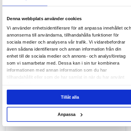
SMARTAST
I dag finns det flera sätt att navigera på sjön.…
Denna webbplats använder cookies
LÄS MER
Vi använder enhetsidentifierare för att anpassa innehållet oc
annonserna till användarna, tillhandahålla funktioner för
sociala medier och analysera vår trafik. Vi vidarebefordrar
även sådana identifierare och annan information från din
enhet till de sociala medier och annons- och analysföretag
som vi samarbetar med. Dessa kan i sin tur kombinera
informationen med annan information som du har
tillhandahållit eller som de har samlat in när du har använt
deras tjänster.
Tillåt alla
VILKEN FLYTVÄST PASSAR I VILKEN
SITUATION?
Anpassa
Valet av flytväst beror på aktivitet, vattenmiljö, väder,
simkunnighet och…