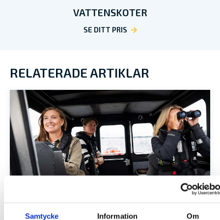
VATTENSKOTER
SE DITT PRIS
RELATERADE ARTIKLAR
APP, PLOTTER ELLER
PAPPERSSJÖKORT? SÅ NAVIGERAR DU
Samtycke
Information
Om