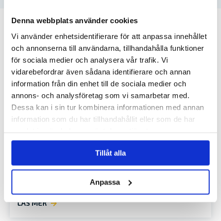
Denna webbplats använder cookies
RELATERADE ARTIKLAR
Vi använder enhetsidentifierare för att anpassa innehållet
och annonserna till användarna, tillhandahålla funktioner
för sociala medier och analysera vår trafik. Vi
vidarebefordrar även sådana identifierare och annan
information från din enhet till de sociala medier och
annons- och analysföretag som vi samarbetar med.
Dessa kan i sin tur kombinera informationen med annan
information som du har tillhandahållit eller som de har
samlat in när du har använt deras tjänster.
Tillåt alla
GUIDE FÖR ATT KÖPA ELBÅT
Allt fler överväger att köpa elbåt tack vare längre
Anpassa
räckvidder…
LÄS MER