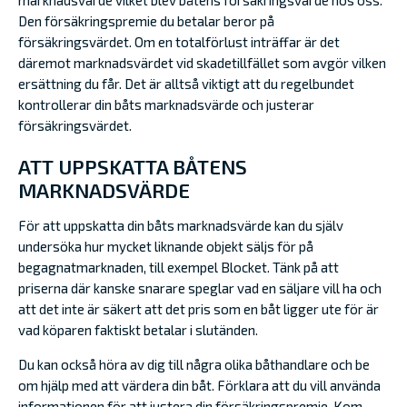
marknadsvärde vilket blev båtens försäkringsvärde hos oss.
Den försäkringspremie du betalar beror på
försäkringsvärdet. Om en totalförlust inträffar är det
däremot marknadsvärdet vid skadetillfället som avgör vilken
ersättning du får. Det är alltså viktigt att du regelbundet
kontrollerar din båts marknadsvärde och justerar
försäkringsvärdet.
ATT UPPSKATTA BÅTENS
MARKNADSVÄRDE
För att uppskatta din båts marknadsvärde kan du själv
undersöka hur mycket liknande objekt säljs för på
begagnatmarknaden, till exempel Blocket. Tänk på att
priserna där kanske snarare speglar vad en säljare vill ha och
att det inte är säkert att det pris som en båt ligger ute för är
vad köparen faktiskt betalar i slutänden.
Du kan också höra av dig till några olika båthandlare och be
om hjälp med att värdera din båt. Förklara att du vill använda
informationen för att justera din försäkringspremie. Kom