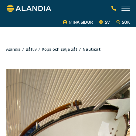
Alandia
MINA SIDOR
SV
SÖK
Alandia
/
Båtliv
/
Köpa och sälja båt
/
Nauticat