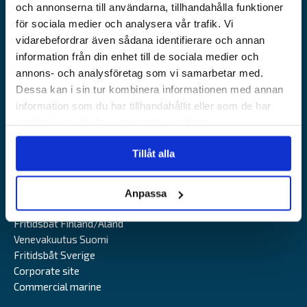
och annonserna till användarna, tillhandahålla funktioner
Alandia
för sociala medier och analysera vår trafik. Vi
vidarebefordrar även sådana identifierare och annan
SUPPORT
OM ALANDIA
information från din enhet till de sociala medier och
annons- och analysföretag som vi samarbetar med.
Kundtjänst
Om Alandia
Dessa kan i sin tur kombinera informationen med annan
Mina sidor
Jobba hos oss
information som du har tillhandahållit eller som de har
Försäkringsvillkor
Våra kontor
samlat in när du har använt deras tjänster.
Vanliga frågor och svar
Press & media
Leverantörsinformation
Tillåt alla
Hållbarhet
VÅRA WEBBSIDOR
Anpassa
Fritidsbåt Finland/Åland
Venevakuutus Suomi
Fritidsbåt Sverige
Corporate site
Commercial marine