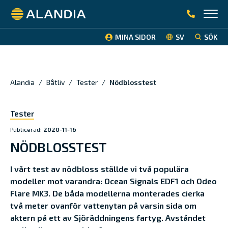
Alandia
MINA SIDOR
SV
SÖK
Alandia
/
Båtliv
/
Tester
/
Nödblosstest
Tester
Publicerad:
2020-11-16
NÖDBLOSSTEST
I vårt test av nödbloss ställde vi två populära
modeller mot varandra: Ocean Signals EDF1 och Odeo
Flare MK3. De båda modellerna monterades cierka
två meter ovanför vattenytan på varsin sida om
aktern på ett av Sjöräddningens fartyg. Avståndet