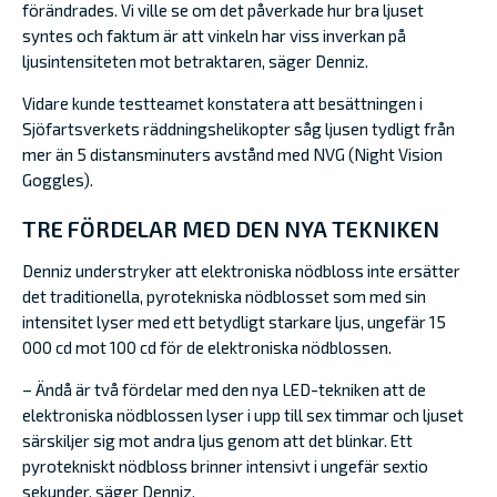
förändrades. Vi ville se om det påverkade hur bra ljuset
syntes och faktum är att vinkeln har viss inverkan på
ljusintensiteten mot betraktaren, säger Denniz.
Vidare kunde testteamet konstatera att besättningen i
Sjöfartsverkets räddningshelikopter såg ljusen tydligt från
mer än 5 distansminuters avstånd med NVG (Night Vision
Goggles).
TRE FÖRDELAR MED DEN NYA TEKNIKEN
Denniz understryker att elektroniska nödbloss inte ersätter
det traditionella, pyrotekniska nödblosset som med sin
intensitet lyser med ett betydligt starkare ljus, ungefär 15
000 cd mot 100 cd för de elektroniska nödblossen.
– Ändå är två fördelar med den nya LED-tekniken att de
elektroniska nödblossen lyser i upp till sex timmar och ljuset
särskiljer sig mot andra ljus genom att det blinkar. Ett
pyrotekniskt nödbloss brinner intensivt i ungefär sextio
sekunder, säger Denniz.