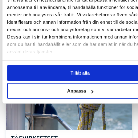
annonserna till användarna, tillhandahålla funktioner för socia
medier och analysera vår trafik. Vi vidarebefordrar även såd
identifierare och annan information från din enhet till de socia
ALANDIAS PLOTTERTEST
medier och annons- och analysföretag som vi samarbetar m
Vi testade sex av de vanligaste plottrarna i prisklassen
Dessa kan i sin tur kombinera informationen med annan info
25.000…
som du har tillhandahållit eller som de har samlat in när du h
använt deras tjänster.
LÄS MER
Tillåt alla
Anpassa
TÅGVIRKESTEST