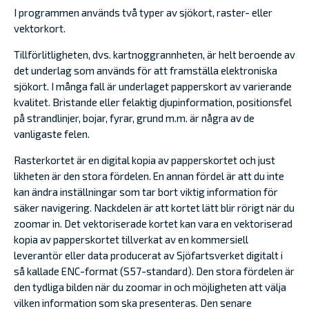
I programmen används två typer av sjökort, raster- eller
vektorkort.
Tillförlitligheten, dvs. kartnoggrannheten, är helt beroende av
det underlag som används för att framställa elektroniska
sjökort. I många fall är underlaget papperskort av varierande
kvalitet. Bristande eller felaktig djupinformation, positionsfel
på strandlinjer, bojar, fyrar, grund m.m. är några av de
vanligaste felen.
Rasterkortet är en digital kopia av papperskortet och just
likheten är den stora fördelen. En annan fördel är att du inte
kan ändra inställningar som tar bort viktig information för
säker navigering. Nackdelen är att kortet lätt blir rörigt när du
zoomar in. Det vektoriserade kortet kan vara en vektoriserad
kopia av papperskortet tillverkat av en kommersiell
leverantör eller data producerat av Sjöfartsverket digitalt i
så kallade ENC-format (S57-standard). Den stora fördelen är
den tydliga bilden när du zoomar in och möjligheten att välja
vilken information som ska presenteras. Den senare