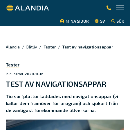
Alandia
MINA SIDOR
SV
SÖK
Alandia
/
Båtliv
/
Tester
/
Test av navigationsappar
Tester
Publicerad:
2020-11-16
TEST AV NAVIGATIONSAPPAR
Tio surfplattor laddades med navigationsappar (vi
kallar dem framöver för program) och sjökort från
de vanligast förekommande tillverkarna.