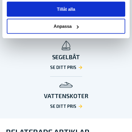
Tillåt alla
INOMBORDARE
Anpassa
SE DITT PRIS
SEGELBÅT
SE DITT PRIS
VATTENSKOTER
SE DITT PRIS
RELATERADE ARTIKLAR