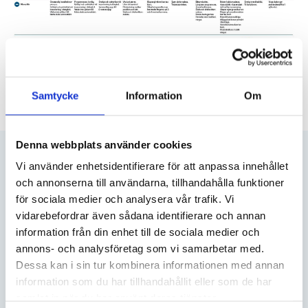
Klicka på bilden för att se vilka appar vi testade samt plus och
minus från testet.
Samtycke
Information
Om
Denna webbplats använder cookies
KÖP BÅTFÖRSÄKRING
Vi använder enhetsidentifierare för att anpassa innehållet
och annonserna till användarna, tillhandahålla funktioner
Välj din båttyp
för sociala medier och analysera vår trafik. Vi
vidarebefordrar även sådana identifierare och annan
information från din enhet till de sociala medier och
annons- och analysföretag som vi samarbetar med.
UTOMBORDARE
Dessa kan i sin tur kombinera informationen med annan
information som du har tillhandahållit eller som de har
SE DITT PRIS
samlat in när du har använt deras tjänster.