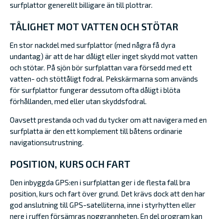
surfplattor generellt billigare än till plottrar.
TÅLIGHET MOT VATTEN OCH STÖTAR
En stor nackdel med surfplattor (med några få dyra
undantag) är att de har dåligt eller inget skydd mot vatten
och stötar. På sjön bör surfplattan vara försedd med ett
vatten- och stöttåligt fodral. Pekskärmarna som används
för surfplattor fungerar dessutom ofta dåligt i blöta
förhållanden, med eller utan skyddsfodral.
Oavsett prestanda och vad du tycker om att navigera med en
surfplatta är den ett komplement till båtens ordinarie
navigationsutrustning.
POSITION, KURS OCH FART
Den inbyggda GPS:en i surfplattan ger i de flesta fall bra
position, kurs och fart över grund. Det krävs dock att den har
god anslutning till GPS-satelliterna, inne i styrhytten eller
nere i ruffen försämras noggrannheten. En del program kan