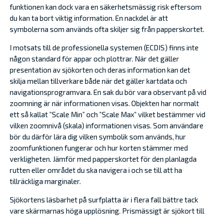
funktionen kan dock vara en säkerhetsmässig risk eftersom
du kan ta bort viktig information. En nackdel är att
symbolerna som används ofta skiljer sig från papperskortet.
I motsats till de professionella systemen (ECDIS) finns inte
någon standard för appar och plottrar. När det gäller
presentation av sjökorten och deras information kan det
skilja mellan tillverkare både när det gäller kartdata och
navigationsprogramvara. En sak du bör vara observant på vid
zoomning är när informationen visas. Objekten har normalt
ett så kallat ”Scale Min” och ”Scale Max” vilket bestämmer vid
vilken zoomnivå (skala) informationen visas. Som användare
bör du därför lära dig vilken symbolik som används, hur
zoomfunktionen fungerar och hur korten stämmer med
verkligheten. Jämför med papperskortet för den planlagda
rutten eller området du ska navigera i och se till att ha
tillräckliga marginaler.
Sjökortens läsbarhet på surfplatta är i flera fall bättre tack
vare skärmarnas höga upplösning. Prismässigt är sjökort till