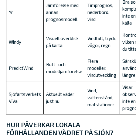
Bra s
Jämförelse med
Timprognos,
kompl
Yr
annan
nederbörd,
inte e
prognosmodell
vind
källa
Kontro
Visuell överblick
Vindfält, tryck,
Windy
vilken
på karta
vågor, regn
du titt
Flera
Särskil
Rutt- och
PredictWind
modeller,
använd
modelljämförelse
vindutveckling
längre
Visar
Vind,
Sjöfartsverkets
Aktuellt väder
observ
vattenstånd,
ViVa
just nu
inte en
mätstationer
progn
HUR PÅVERKAR LOKALA
FÖRHÅLLANDEN VÄDRET PÅ SJÖN?