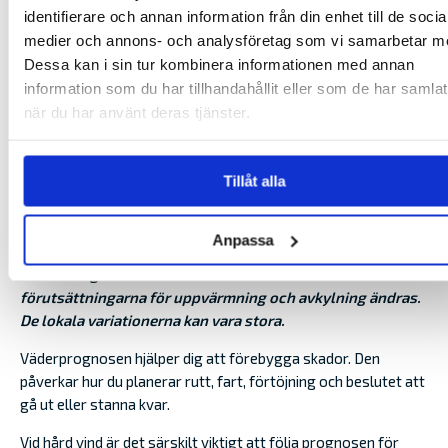
identifierare och annan information från din enhet till de socia
stanna i hamn. Det är sällan ett problem att komma ut en
medier och annons- och analysföretag som vi samarbetar m
annan dag. Det kan däremot bli besvärligt att vara ute när
vinden, sikten eller vågorna utvecklas sämre än väntat.
Dessa kan i sin tur kombinera informationen med annan
information som du har tillhandahållit eller som de har samlat
när du har använt deras tjänster.
Tillåt alla
Anpassa
N
är solen går ner skiftar ofta vädret eftersom
förutsättningarna för uppvärmning och avkylning ändras.
De lokala
variationerna kan vara stora.
Väderprognosen hjälper dig att förebygga skador. Den
påverkar hur du planerar rutt, fart, förtöjning och beslutet att
gå ut eller stanna kvar.
Vid hård vind är det särskilt viktigt att följa prognosen för