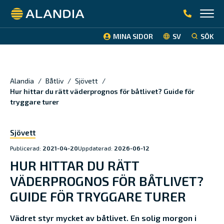
Alandia
MINA SIDOR
SV
SÖK
Alandia
/
Båtliv
/
Sjövett
/
Hur hittar du rätt väderprognos för båtlivet? Guide för
tryggare turer
Sjövett
Publicerad:
2021-04-20
Uppdaterad:
2026-06-12
HUR HITTAR DU RÄTT
VÄDERPROGNOS FÖR BÅTLIVET?
GUIDE FÖR TRYGGARE TURER
Vädret styr mycket av båtlivet. En solig morgon i