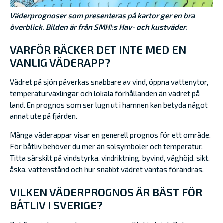
Väderprognoser som presenteras på kartor ger en bra
överblick. Bilden är från SMHI:s Hav- och kustväder.
VARFÖR RÄCKER DET INTE MED EN
VANLIG VÄDERAPP?
Vädret på sjön påverkas snabbare av vind, öppna vattenytor,
temperaturväxlingar och lokala förhållanden än vädret på
land. En prognos som ser lugn ut i hamnen kan betyda något
annat ute på fjärden.
Många väderappar visar en generell prognos för ett område.
För båtliv behöver du mer än solsymboler och temperatur.
Titta särskilt på vindstyrka, vindriktning, byvind, våghöjd, sikt,
åska, vattenstånd och hur snabbt vädret väntas förändras.
VILKEN VÄDERPROGNOS ÄR BÄST FÖR
BÅTLIV I SVERIGE?