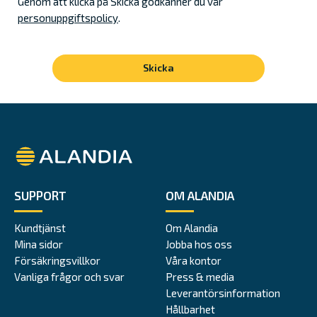
Genom att klicka på Skicka godkänner du vår
personuppgiftspolicy
.
Alandia
SUPPORT
OM ALANDIA
Kundtjänst
Om Alandia
Mina sidor
Jobba hos oss
Försäkringsvillkor
Våra kontor
Vanliga frågor och svar
Press & media
Leverantörsinformation
Hållbarhet