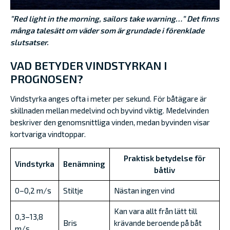
”
Red light
in the morning, sailors take warning…” Det finns
många talesätt om väder som är grundade i förenklade
slutsatser.
VAD BETYDER VINDSTYRKAN I
PROGNOSEN?
Vindstyrka anges ofta i meter per sekund. För båtägare är
skillnaden mellan medelvind och byvind viktig. Medelvinden
beskriver den genomsnittliga vinden, medan byvinden visar
kortvariga vindtoppar.
Praktisk betydelse för
Vindstyrka
Benämning
båtliv
0–0,2 m/s
Stiltje
Nästan ingen vind
Kan vara allt från lätt till
0,3–13,8
Bris
krävande beroende på båt
m/s