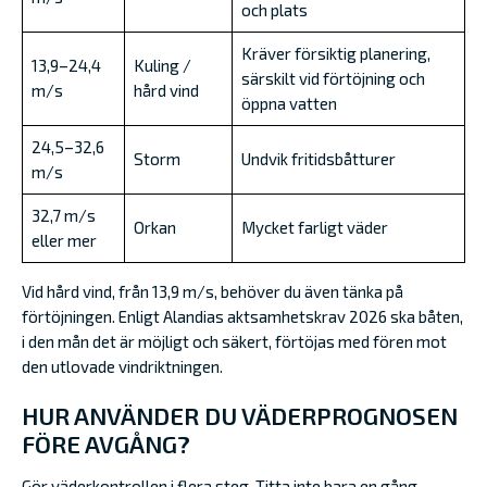
och plats
Kräver försiktig planering,
13,9–24,4
Kuling /
särskilt vid förtöjning och
m/s
hård vind
öppna vatten
24,5–32,6
Storm
Undvik fritidsbåtturer
m/s
32,7 m/s
Orkan
Mycket farligt väder
eller mer
Vid hård vind, från 13,9 m/s, behöver du även tänka på
förtöjningen. Enligt Alandias aktsamhetskrav 2026 ska båten,
i den mån det är möjligt och säkert, förtöjas med fören mot
den utlovade vindriktningen.
HUR ANVÄNDER DU VÄDERPROGNOSEN
FÖRE AVGÅNG?
Gör väderkontrollen i flera steg. Titta inte bara en gång