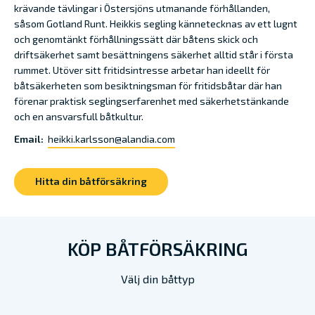
krävande tävlingar i Östersjöns utmanande förhållanden,
såsom Gotland Runt. Heikkis segling kännetecknas av ett lugnt
och genomtänkt förhållningssätt där båtens skick och
driftsäkerhet samt besättningens säkerhet alltid står i första
rummet. Utöver sitt fritidsintresse arbetar han ideellt för
båtsäkerheten som besiktningsman för fritidsbåtar där han
förenar praktisk seglingserfarenhet med säkerhetstänkande
och en ansvarsfull båtkultur.
Email:
heikki.karlsson@alandia.com
Hitta din båtförsäkring
KÖP BÅTFÖRSÄKRING
Välj din båttyp