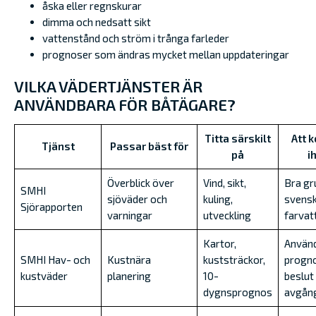
åska eller regnskurar
dimma och nedsatt sikt
vattenstånd och ström i trånga farleder
prognoser som ändras mycket mellan uppdateringar
VILKA VÄDERTJÄNSTER ÄR
ANVÄNDBARA FÖR BÅTÄGARE?
Titta särskilt
Att 
Tjänst
Passar bäst för
på
i
Överblick över
Vind, sikt,
Bra gr
SMHI
sjöväder och
kuling,
svens
Sjörapporten
varningar
utveckling
farvat
Kartor,
Använd
SMHI Hav- och
Kustnära
kuststräckor,
progno
kustväder
planering
10-
beslut
dygnsprognos
avgån