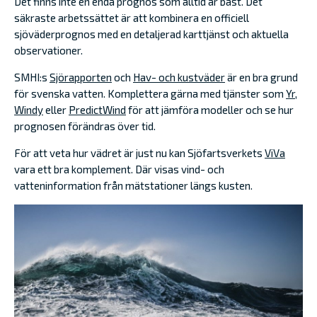
Det finns inte en enda prognos som alltid är bäst. Det
säkraste arbetssättet är att kombinera en officiell
sjöväderprognos med en detaljerad karttjänst och aktuella
observationer.
SMHI:s
Sjörapporten
och
Hav- och kustväder
är en bra grund
för svenska vatten. Komplettera gärna med tjänster som
Yr
,
Windy
eller
PredictWind
för att jämföra modeller och se hur
prognosen förändras över tid.
För att veta hur vädret är just nu kan Sjöfartsverkets
ViVa
vara ett bra komplement. Där visas vind- och
vatteninformation från mätstationer längs kusten.