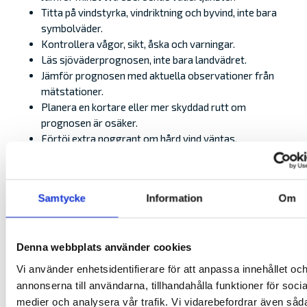
Titta på vindstyrka, vindriktning och byvind, inte bara
symbolväder.
Kontrollera vågor, sikt, åska och varningar.
Läs sjöväderprognosen, inte bara landvädret.
Jämför prognosen med aktuella observationer från
mätstationer.
Planera en kortare eller mer skyddad rutt om
prognosen är osäker.
Förtöj extra noggrant om hård vind väntas.
Avstå eller skjut upp turen om vädret inte känns rätt för
båten, besättningen eller rutten.
VAD SKA DU GÖRA OM PROGNOSERNA
Samtycke
Information
Om
VISAR OLIKA VÄDER?
Om prognoserna skiljer sig tydligt åt är det ett tecken på
Denna webbplats använder cookies
osäkerhet. Då är det klokt att planera för det sämre
Vi använder enhetsidentifierare för att anpassa innehållet oc
alternativet.
annonserna till användarna, tillhandahålla funktioner för socia
medier och analysera vår trafik. Vi vidarebefordrar även såd
Välj en kortare tur, håll dig närmare skyddade vatten eller