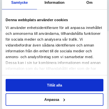
Samtycke
Information
Om
VATTENSKOTER
Denna webbplats använder cookies
SE DITT PRIS
Vi använder enhetsidentifierare för att anpassa innehållet
och annonserna till användarna, tillhandahålla funktioner
för sociala medier och analysera vår trafik. Vi
RELATERADE ARTIKLAR
vidarebefordrar även sådana identifierare och annan
information från din enhet till de sociala medier och
annons- och analysföretag som vi samarbetar med.
Dessa kan i sin tur kombinera informationen med annan
information som du har tillhandahållit eller som de har
samlat in när du har använt deras tjänster.
Tillåt alla
Anpassa
TIPS INFÖR VINTERFÖRVARINGEN