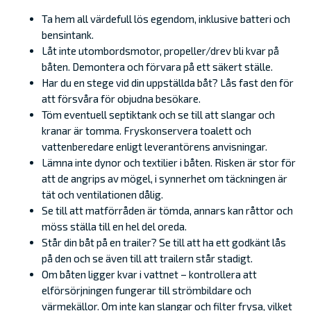
Ta hem all värdefull lös egendom, inklusive batteri och
bensintank.
Låt inte utombordsmotor, propeller/drev bli kvar på
båten. Demontera och förvara på ett säkert ställe.
Har du en stege vid din uppställda båt? Lås fast den för
att försvåra för objudna besökare.
Töm eventuell septiktank och se till att slangar och
kranar är tomma. Fryskonservera toalett och
vattenberedare enligt leverantörens anvisningar.
Lämna inte dynor och textilier i båten. Risken är stor för
att de angrips av mögel, i synnerhet om täckningen är
tät och ventilationen dålig.
Se till att matförråden är tömda, annars kan råttor och
möss ställa till en hel del oreda.
Står din båt på en trailer? Se till att ha ett godkänt lås
på den och se även till att trailern står stadigt.
Om båten ligger kvar i vattnet – kontrollera att
elförsörjningen fungerar till strömbildare och
värmekällor. Om inte kan slangar och filter frysa, vilket