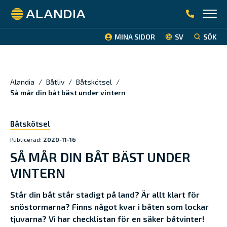
Alandia
MINA SIDOR
SV
SÖK
Alandia
/
Båtliv
/
Båtskötsel
/
Så mår din båt bäst under vintern
Båtskötsel
Publicerad:
2020-11-16
SÅ MÅR DIN BÅT BÄST UNDER
VINTERN
Står din båt står stadigt på land? Är allt klart för
snöstormarna? Finns något kvar i båten som lockar
tjuvarna? Vi har checklistan för en säker båtvinter!