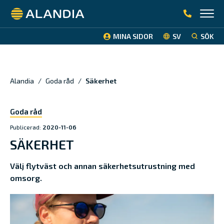
Alandia
MINA SIDOR
SV
SÖK
Alandia
/
Goda råd
/
Säkerhet
Goda råd
Publicerad:
2020-11-06
SÄKERHET
Välj flytväst och annan säkerhetsutrustning med
omsorg.