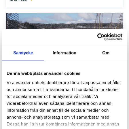
Samtycke
Information
Om
Denna webbplats använder cookies
TIPS INFÖR VINTERFÖRVARINGEN
Vi använder enhetsidentifierare för att anpassa innehållet
När sommarsäsongen går mot sitt slut ska din båt tas…
och annonserna till användarna, tillhandahålla funktioner
för sociala medier och analysera vår trafik. Vi
LÄS MER
vidarebefordrar även sådana identifierare och annan
information från din enhet till de sociala medier och
annons- och analysföretag som vi samarbetar med.
Dessa kan i sin tur kombinera informationen med annan