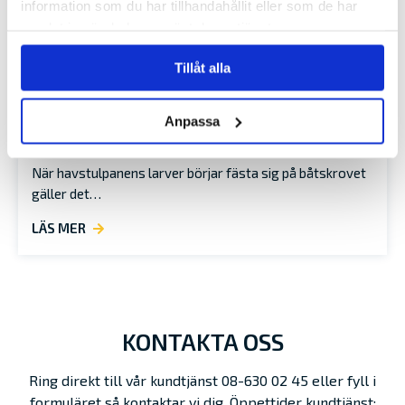
information som du har tillhandahållit eller som de har
samlat in när du har använt deras tjänster.
Tillåt alla
Anpassa
HAVSTULPANER
När havstulpanens larver börjar fästa sig på båtskrovet
gäller det…
LÄS MER
KONTAKTA OSS
Ring direkt till vår kundtjänst 08-630 02 45 eller fyll i
formuläret så kontaktar vi dig. Öppettider kundtjänst: