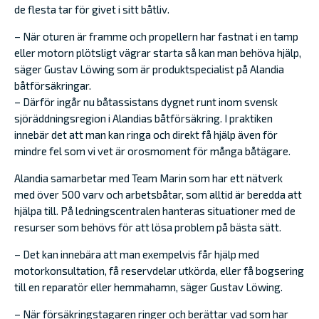
de flesta tar för givet i sitt båtliv.
– När oturen är framme och propellern har fastnat i en tamp
eller motorn plötsligt vägrar starta så kan man behöva hjälp,
säger Gustav Löwing som är produktspecialist på Alandia
båtförsäkringar.
– Därför ingår nu båtassistans dygnet runt inom svensk
sjöräddningsregion i Alandias båtförsäkring. I praktiken
innebär det att man kan ringa och direkt få hjälp även för
mindre fel som vi vet är orosmoment för många båtägare.
Alandia samarbetar med Team Marin som har ett nätverk
med över 500 varv och arbetsbåtar, som alltid är beredda att
hjälpa till. På ledningscentralen hanteras situationer med de
resurser som behövs för att lösa problem på bästa sätt.
– Det kan innebära att man exempelvis får hjälp med
motorkonsultation, få reservdelar utkörda, eller få bogsering
till en reparatör eller hemmahamn, säger Gustav Löwing.
– När försäkringstagaren ringer och berättar vad som har