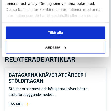
annons- och analysföretag som vi samarbetar med.
SE DITT PRIS
Dessa kan i sin tur kombinera informationen med annan
information som du har tillhandahållit eller som de har
samlat in när du har använt deras tjänster.
VATTENSKOTER
Tillåt alla
SE DITT PRIS
Anpassa
RELATERADE ARTIKLAR
BÅTÄGARNA KRÄVER ÅTGÄRDER I
STÖLDFRÅGAN
Stölder oroar mest och båtägarna kräver bättre
stöldförebyggande medel i…
LÄS MER