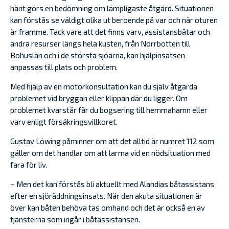
hänt görs en bedömning om lämpligaste åtgärd. Situationen
kan förstås se väldigt olika ut beroende på var och när oturen
är framme. Tack vare att det finns varv, assistansbåtar och
andra resurser längs hela kusten, från Norrbotten till
Bohuslän och i de största sjöarna, kan hjälpinsatsen
anpassas till plats och problem.
Med hjälp av en motorkonsultation kan du själv åtgärda
problemet vid bryggan eller klippan där du ligger. Om
problemet kvarstår får du bogsering till hemmahamn eller
varv enligt försäkringsvillkoret.
Gustav Löwing påminner om att det alltid är numret 112 som
gäller om det handlar om att larma vid en nödsituation med
fara för liv.
– Men det kan förstås bli aktuellt med Alandias båtassistans
efter en sjöräddningsinsats. När den akuta situationen är
över kan båten behöva tas omhand och det är också en av
tjänsterna som ingår i båtassistansen.