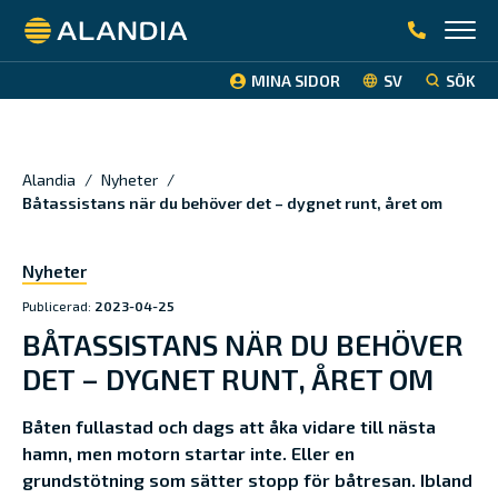
Alandia
MINA SIDOR
SV
SÖK
Alandia
/
Nyheter
/
Båtassistans när du behöver det – dygnet runt, året om
Nyheter
Publicerad:
2023-04-25
BÅTASSISTANS NÄR DU BEHÖVER
DET – DYGNET RUNT, ÅRET OM
Båten fullastad och dags att åka vidare till nästa
hamn, men motorn startar inte. Eller en
grundstötning som sätter stopp för båtresan. Ibland