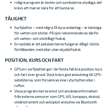
I några program är texten och symbolerna otydliga, det
krävs att man är nära för att kunna se.
TÅLIGHET
Surfplattor – med några få dyra undantag – är känsliga
för vatten och stötar. På sjön rekommenderas därför
ett vatten- och stöttåligt fodral.
En nackdel är att pekskärmarna fungerar dåligt i blöta
förhållanden, med eller utan skyddsfodral.
POSITION, KURS OCH FART
GPS:en i surfplattan ger i de flesta fall bra position, kurs
och fart över grund. Dock krävs god anslutning till GPS-
satelliterna, som försämras inne i styrhytten eller i
ruffen.
Vissa program kan ta emot och använda information
från externa sensorer som GPS, AIS, kompass, ekolod,
vindinstrument och autopilot anslutna via Bluetooth