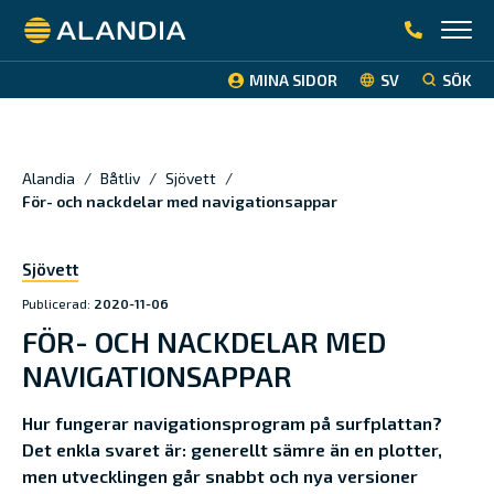
Alandia
MINA SIDOR
SV
SÖK
Alandia
/
Båtliv
/
Sjövett
/
För- och nackdelar med navigationsappar
Sjövett
Publicerad:
2020-11-06
FÖR- OCH NACKDELAR MED
NAVIGATIONSAPPAR
Hur fungerar navigationsprogram på surfplattan?
Det enkla svaret är: generellt sämre än en plotter,
men utvecklingen går snabbt och nya versioner