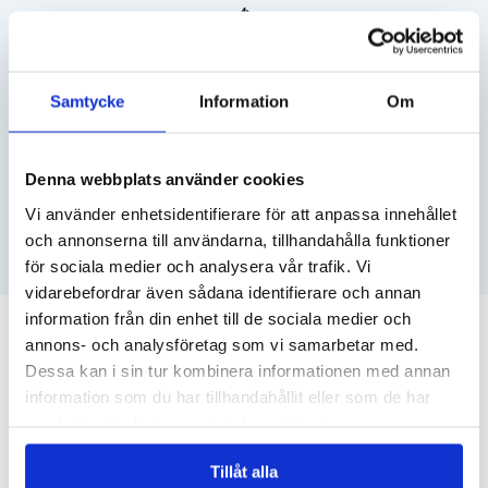
SEGELBÅT
Samtycke
Information
Om
SE DITT PRIS
Denna webbplats använder cookies
VATTENSKOTER
Vi använder enhetsidentifierare för att anpassa innehållet
och annonserna till användarna, tillhandahålla funktioner
SE DITT PRIS
för sociala medier och analysera vår trafik. Vi
vidarebefordrar även sådana identifierare och annan
information från din enhet till de sociala medier och
RELATERADE ARTIKLAR
annons- och analysföretag som vi samarbetar med.
Dessa kan i sin tur kombinera informationen med annan
information som du har tillhandahållit eller som de har
samlat in när du har använt deras tjänster.
Tillåt alla