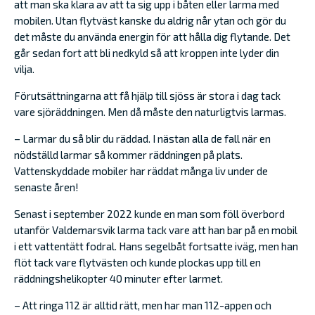
att man ska klara av att ta sig upp i båten eller larma med
mobilen. Utan flytväst kanske du aldrig når ytan och gör du
det måste du använda energin för att hålla dig flytande. Det
går sedan fort att bli nedkyld så att kroppen inte lyder din
vilja.
Förutsättningarna att få hjälp till sjöss är stora i dag tack
vare sjöräddningen. Men då måste den naturligtvis larmas.
– Larmar du så blir du räddad. I nästan alla de fall när en
nödställd larmar så kommer räddningen på plats.
Vattenskyddade mobiler har räddat många liv under de
senaste åren!
Senast i september 2022 kunde en man som föll överbord
utanför Valdemarsvik larma tack vare att han bar på en mobil
i ett vattentätt fodral. Hans segelbåt fortsatte iväg, men han
flöt tack vare flytvästen och kunde plockas upp till en
räddningshelikopter 40 minuter efter larmet.
– Att ringa 112 är alltid rätt, men har man 112-appen och