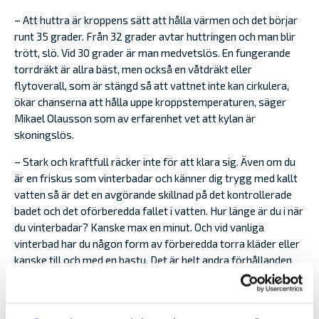
– Att huttra är kroppens sätt att hålla värmen och det börjar
runt 35 grader. Från 32 grader avtar huttringen och man blir
trött, slö. Vid 30 grader är man medvetslös. En fungerande
torrdräkt är allra bäst, men också en våtdräkt eller
flytoverall, som är stängd så att vattnet inte kan cirkulera,
ökar chanserna att hålla uppe kroppstemperaturen, säger
Mikael Olausson som av erfarenhet vet att kylan är
skoningslös.
– Stark och kraftfull räcker inte för att klara sig. Även om du
är en friskus som vinterbadar och känner dig trygg med kallt
vatten så är det en avgörande skillnad på det kontrollerade
badet och det oförberedda fallet i vatten. Hur länge är du i när
du vinterbadar? Kanske max en minut. Och vid vanliga
vinterbad har du någon form av förberedda torra kläder eller
kanske till och med en bastu. Det är helt andra förhållanden
än att trilla från båten i en kall sjö eller i havet även om det är i
dina hemmavatten.