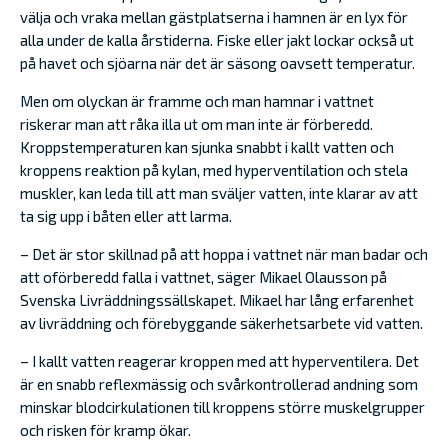
välja och vraka mellan gästplatserna i hamnen är en lyx för
alla under de kalla årstiderna. Fiske eller jakt lockar också ut
på havet och sjöarna när det är säsong oavsett temperatur.
Men om olyckan är framme och man hamnar i vattnet
riskerar man att råka illa ut om man inte är förberedd.
Kroppstemperaturen kan sjunka snabbt i kallt vatten och
kroppens reaktion på kylan, med hyperventilation och stela
muskler, kan leda till att man sväljer vatten, inte klarar av att
ta sig upp i båten eller att larma.
– Det är stor skillnad på att hoppa i vattnet när man badar och
att oförberedd falla i vattnet, säger Mikael Olausson på
Svenska Livräddningssällskapet. Mikael har lång erfarenhet
av livräddning och förebyggande säkerhetsarbete vid vatten.
– I kallt vatten reagerar kroppen med att hyperventilera. Det
är en snabb reflexmässig och svårkontrollerad andning som
minskar blodcirkulationen till kroppens större muskelgrupper
och risken för kramp ökar.