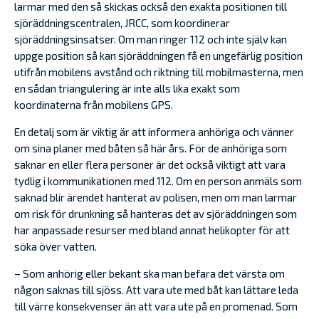
larmar med den så skickas också den exakta positionen till
sjöräddningscentralen, JRCC, som koordinerar
sjöräddningsinsatser. Om man ringer 112 och inte själv kan
uppge position så kan sjöräddningen få en ungefärlig position
utifrån mobilens avstånd och riktning till mobilmasterna, men
en sådan triangulering är inte alls lika exakt som
koordinaterna från mobilens GPS.
En detalj som är viktig är att informera anhöriga och vänner
om sina planer med båten så här års. För de anhöriga som
saknar en eller flera personer är det också viktigt att vara
tydlig i kommunikationen med 112. Om en person anmäls som
saknad blir ärendet hanterat av polisen, men om man larmar
om risk för drunkning så hanteras det av sjöräddningen som
har anpassade resurser med bland annat helikopter för att
söka över vatten.
– Som anhörig eller bekant ska man befara det värsta om
någon saknas till sjöss. Att vara ute med båt kan lättare leda
till värre konsekvenser än att vara ute på en promenad. Som