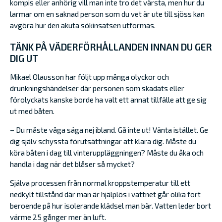
kompis eller anhörig vill man inte tro det värsta, men hur du
larmar om en saknad person som du vet är ute till sjöss kan
avgöra hur den akuta sökinsatsen utformas.
TÄNK PÅ VÄDERFÖRHÅLLANDEN INNAN DU GER
DIG UT
Mikael Olausson har följt upp många olyckor och
drunkningshändelser där personen som skadats eller
förolyckats kanske borde ha valt ett annat tillfälle att ge sig
ut med båten.
– Du måste våga säga nej ibland. Gå inte ut! Vänta istället. Ge
dig själv schyssta förutsättningar att klara dig. Måste du
köra båten i dag till vinteruppläggningen? Måste du åka och
handla i dag när det blåser så mycket?
Själva processen från normal kroppstemperatur till ett
nedkylt tillstånd där man är hjälplös i vattnet går olika fort
beroende på hur isolerande klädsel man bär. Vatten leder bort
värme 25 gånger mer än luft.