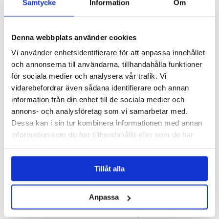
Samtycke
Information
Om
Denna webbplats använder cookies
BÅTFÄRD I KALLT VATTEN – CHECKLISTA
Vi använder enhetsidentifierare för att anpassa innehållet
och annonserna till användarna, tillhandahålla funktioner
Klä dig för vädret och bär flythjälpmedel! Tänk på att en
för sociala medier och analysera vår trafik. Vi
uppblåsbar flytväst inte hjälper dig att flyta de första
vidarebefordrar även sådana identifierare och annan
sekunderna.
information från din enhet till de sociala medier och
Förbered för att kunna larma med mobil eller
annons- och analysföretag som vi samarbetar med.
nödsändare. De flesta mobiler behöver ett vattentätt
Dessa kan i sin tur kombinera informationen med annan
fodral.
Informera anhöriga eller vänner om färdplanen och när
information som du har tillhandahållit eller som de har
du ska anlända var eller när du ska höra av dig: Var, vart
samlat in när du har använt deras tjänster.
och när?
Om du faller i med flytväst och inte kan ta dig ombord
Tillåt alla
eller till land: Kryp ihop i vattnet för att spara på
energin och stanna vid båten. Larma!
Anpassa
Förbered dig genom att under kontrollerade former
falla i vattnet med kläderna och flytvästen (även