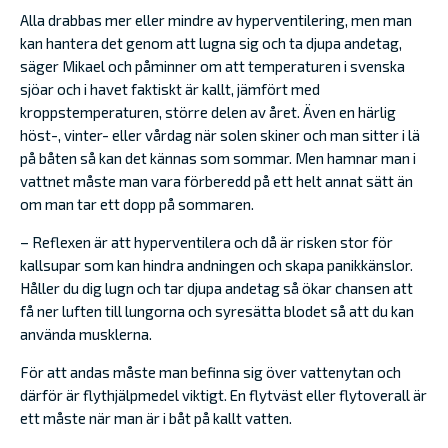
Alla drabbas mer eller mindre av hyperventilering, men man
kan hantera det genom att lugna sig och ta djupa andetag,
säger Mikael och påminner om att temperaturen i svenska
sjöar och i havet faktiskt är kallt, jämfört med
kroppstemperaturen, större delen av året. Även en härlig
höst-, vinter- eller vårdag när solen skiner och man sitter i lä
på båten så kan det kännas som sommar. Men hamnar man i
vattnet måste man vara förberedd på ett helt annat sätt än
om man tar ett dopp på sommaren.
– Reflexen är att hyperventilera och då är risken stor för
kallsupar som kan hindra andningen och skapa panikkänslor.
Håller du dig lugn och tar djupa andetag så ökar chansen att
få ner luften till lungorna och syresätta blodet så att du kan
använda musklerna.
För att andas måste man befinna sig över vattenytan och
därför är flythjälpmedel viktigt. En flytväst eller flytoverall är
ett måste när man är i båt på kallt vatten.