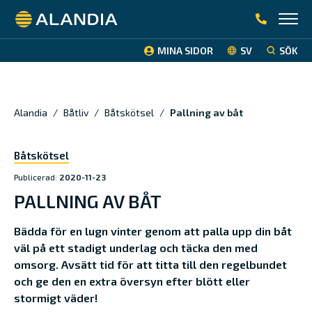
Alandia
MINA SIDOR
SV
SÖK
Alandia
/
Båtliv
/
Båtskötsel
/
Pallning av båt
Båtskötsel
Publicerad:
2020-11-23
PALLNING AV BÅT
Bädda för en lugn vinter genom att palla upp din båt
väl på ett stadigt underlag och täcka den med
omsorg. Avsätt tid för att titta till den regelbundet
och ge den en extra översyn efter blött eller
stormigt väder!