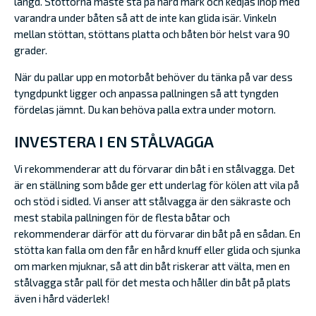
längd. Stöttorna måste stå på hård mark och kedjas ihop med
varandra under båten så att de inte kan glida isär. Vinkeln
mellan stöttan, stöttans platta och båten bör helst vara 90
grader.
När du pallar upp en motorbåt behöver du tänka på var dess
tyngdpunkt ligger och anpassa pallningen så att tyngden
fördelas jämnt. Du kan behöva palla extra under motorn.
INVESTERA I EN STÅLVAGGA
Vi rekommenderar att du förvarar din båt i en stålvagga. Det
är en ställning som både ger ett underlag för kölen att vila på
och stöd i sidled. Vi anser att stålvagga är den säkraste och
mest stabila pallningen för de flesta båtar och
rekommenderar därför att du förvarar din båt på en sådan. En
stötta kan falla om den får en hård knuff eller glida och sjunka
om marken mjuknar, så att din båt riskerar att välta, men en
stålvagga står pall för det mesta och håller din båt på plats
även i hård väderlek!