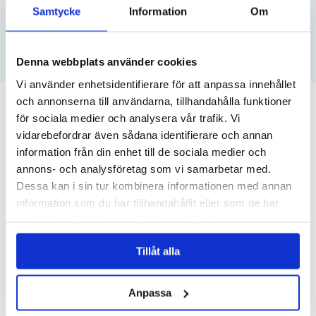
Samtycke
Information
Om
VATTENSKOTER
SE DITT PRIS
Denna webbplats använder cookies
Vi använder enhetsidentifierare för att anpassa innehållet
och annonserna till användarna, tillhandahålla funktioner
RELATERADE ARTIKLAR
för sociala medier och analysera vår trafik. Vi
vidarebefordrar även sådana identifierare och annan
information från din enhet till de sociala medier och
annons- och analysföretag som vi samarbetar med.
Dessa kan i sin tur kombinera informationen med annan
information som du har tillhandahållit eller som de har
samlat in när du har använt deras tjänster.
Tillåt alla
VINTER-EL ÄR EN BRANDRISK
Anpassa