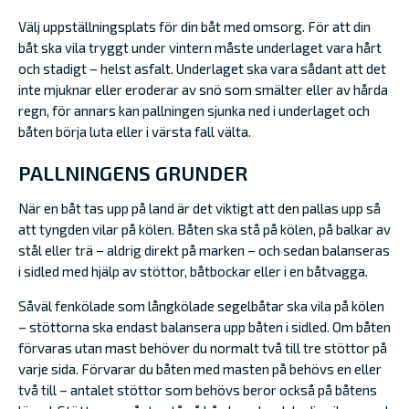
Välj uppställningsplats för din båt med omsorg. För att din
båt ska vila tryggt under vintern måste underlaget vara hårt
och stadigt – helst asfalt. Underlaget ska vara sådant att det
inte mjuknar eller eroderar av snö som smälter eller av hårda
regn, för annars kan pallningen sjunka ned i underlaget och
båten börja luta eller i värsta fall välta.
PALLNINGENS GRUNDER
När en båt tas upp på land är det viktigt att den pallas upp så
att tyngden vilar på kölen. Båten ska stå på kölen, på balkar av
stål eller trä – aldrig direkt på marken – och sedan balanseras
i sidled med hjälp av stöttor, båtbockar eller i en båtvagga.
Såväl fenkölade som långkölade segelbåtar ska vila på kölen
– stöttorna ska endast balansera upp båten i sidled. Om båten
förvaras utan mast behöver du normalt två till tre stöttor på
varje sida. Förvarar du båten med masten på behövs en eller
två till – antalet stöttor som behövs beror också på båtens