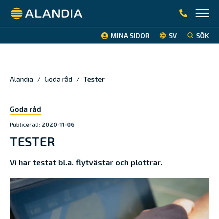
Alandia
MINA SIDOR
SV
SÖK
Alandia
/
Goda råd
/
Tester
Goda råd
Publicerad:
2020-11-06
TESTER
Vi har testat bl.a. flytvästar och plottrar.