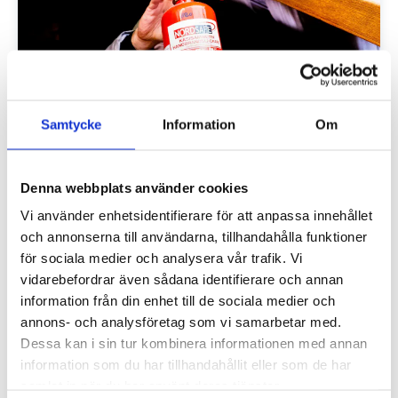
Samtycke
Information
Om
KONTROLLERA DIN BRANDSLÄCKARE
Denna webbplats använder cookies
Det är A och O att pulversläckaren fungerar när den…
Vi använder enhetsidentifierare för att anpassa innehållet
LÄS MER
och annonserna till användarna, tillhandahålla funktioner
för sociala medier och analysera vår trafik. Vi
vidarebefordrar även sådana identifierare och annan
information från din enhet till de sociala medier och
annons- och analysföretag som vi samarbetar med.
Dessa kan i sin tur kombinera informationen med annan
information som du har tillhandahållit eller som de har
samlat in när du har använt deras tjänster.