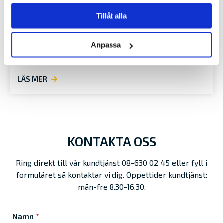
Tillåt alla
TA UPP BÅTEN
Anpassa
Även om hösten är en fin årstid för båtturer börjar…
LÄS MER
KONTAKTA OSS
Ring direkt till vår kundtjänst 08-630 02 45 eller fyll i
formuläret så kontaktar vi dig. Öppettider kundtjänst:
mån-fre 8.30-16.30.
Namn
*