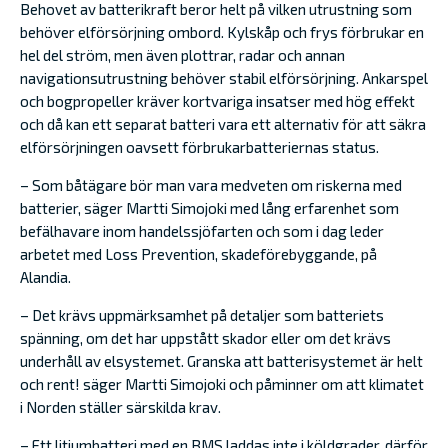
Behovet av batterikraft beror helt på vilken utrustning som
behöver elförsörjning ombord. Kylskåp och frys förbrukar en
hel del ström, men även plottrar, radar och annan
navigationsutrustning behöver stabil elförsörjning. Ankarspel
och bogpropeller kräver kortvariga insatser med hög effekt
och då kan ett separat batteri vara ett alternativ för att säkra
elförsörjningen oavsett förbrukarbatteriernas status.
– Som båtägare bör man vara medveten om riskerna med
batterier, säger Martti Simojoki med lång erfarenhet som
befälhavare inom handelssjöfarten och som i dag leder
arbetet med Loss Prevention, skadeförebyggande, på
Alandia.
– Det krävs uppmärksamhet på detaljer som batteriets
spänning, om det har uppstått skador eller om det krävs
underhåll av elsystemet. Granska att batterisystemet är helt
och rent! säger Martti Simojoki och påminner om att klimatet
i Norden ställer särskilda krav.
– Ett litiumbatteri med en BMS laddas inte i köldgrader, därför