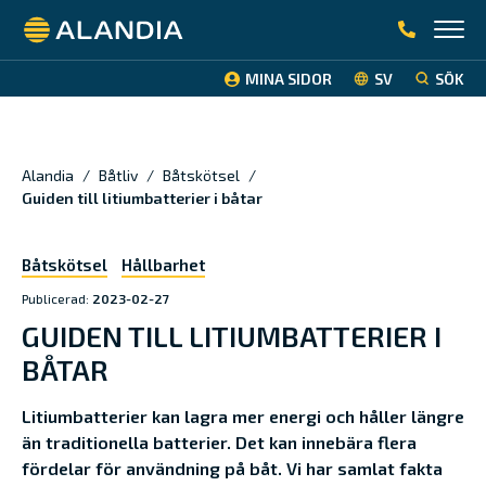
Alandia
MINA SIDOR
SV
SÖK
Alandia
/
Båtliv
/
Båtskötsel
/
Guiden till litiumbatterier i båtar
Båtskötsel
Hållbarhet
Publicerad:
2023-02-27
GUIDEN TILL LITIUMBATTERIER I
BÅTAR
Litiumbatterier kan lagra mer energi och håller längre
än traditionella batterier. Det kan innebära flera
fördelar för användning på båt. Vi har samlat fakta