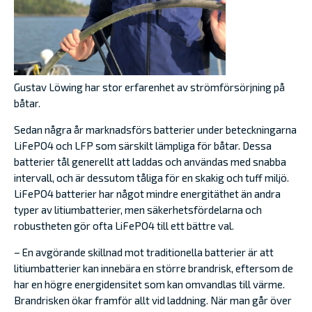
Gustav Löwing har stor erfarenhet av strömförsörjning på
båtar.
Sedan några år marknadsförs batterier under beteckningarna
LiFePO4 och LFP som särskilt lämpliga för båtar. Dessa
batterier tål generellt att laddas och användas med snabba
intervall, och är dessutom tåliga för en skakig och tuff miljö.
LiFePO4 batterier har något mindre energitäthet än andra
typer av litiumbatterier, men säkerhetsfördelarna och
robustheten gör ofta LiFePO4 till ett bättre val.
– En avgörande skillnad mot traditionella batterier är att
litiumbatterier kan innebära en större brandrisk, eftersom de
har en högre energidensitet som kan omvandlas till värme.
Brandrisken ökar framför allt vid laddning. När man går över