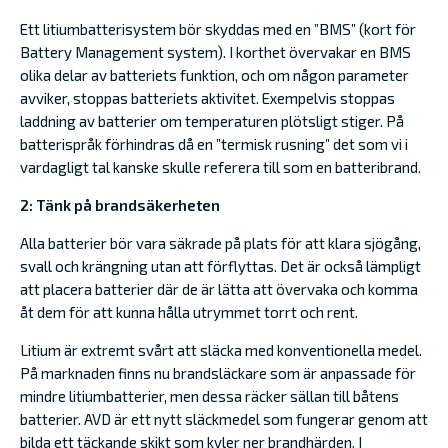
Ett litiumbatterisystem bör skyddas med en ”BMS” (kort för
Battery Management system). I korthet övervakar en BMS
olika delar av batteriets funktion, och om någon parameter
avviker, stoppas batteriets aktivitet. Exempelvis stoppas
laddning av batterier om temperaturen plötsligt stiger. På
batterispråk förhindras då en ”termisk rusning” det som vi i
vardagligt tal kanske skulle referera till som en batteribrand.
2: Tänk på brandsäkerheten
Alla batterier bör vara säkrade på plats för att klara sjögång,
svall och krängning utan att förflyttas. Det är också lämpligt
att placera batterier där de är lätta att övervaka och komma
åt dem för att kunna hålla utrymmet torrt och rent.
Litium är extremt svårt att släcka med konventionella medel.
På marknaden finns nu brandsläckare som är anpassade för
mindre litiumbatterier, men dessa räcker sällan till båtens
batterier. AVD är ett nytt släckmedel som fungerar genom att
bilda ett täckande skikt som kyler ner brandhärden. I