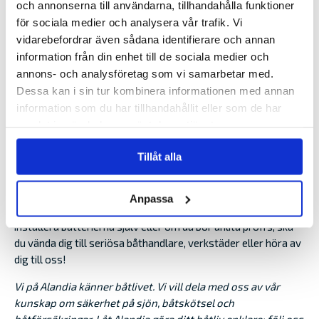
och annonserna till användarna, tillhandahålla funktioner
Martti Simojoki leder det skadeförebyggande arbetet på
för sociala medier och analysera vår trafik. Vi
Alandia.
vidarebefordrar även sådana identifierare och annan
information från din enhet till de sociala medier och
En ny båt som drivs av elmotor har i de flesta fall ett
annons- och analysföretag som vi samarbetar med.
elsystem som är anpassat för batterierna och även system
som hanterar de olika behoven av framdrift och förbrukning.
Dessa kan i sin tur kombinera informationen med annan
Batterier för drift finns i flera olika varianter.
information som du har tillhandahållit eller som de har
samlat in när du har använt deras tjänster.
– Välkända varumärken och en bra kontakt med leverantören
är alltid en fördel för att batterierna och batterisystemet ska
Tillåt alla
vara av god kvalitet och att du som båtägare kan få hjälp med
tekniska frågor, säger Martti Simojoki.
Anpassa
­– Är du osäker på vad som passar din båt, om du kan
installera batterierna själv eller om du bör anlita proffs, ska
du vända dig till seriösa båthandlare, verkstäder eller höra av
dig till oss!
Vi på Alandia känner båtlivet. Vi vill dela med oss av vår
kunskap om säkerhet på sjön, båtskötsel och
båtförsäkringar. Låt Alandia göra ditt båtliv enklare:
följ oss