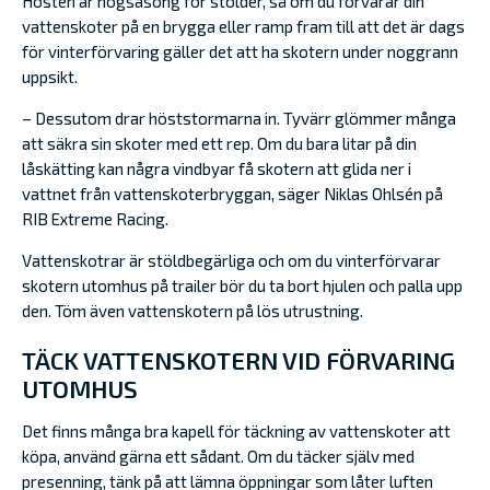
Hösten är högsäsong för stölder, så om du förvarar din
vattenskoter på en brygga eller ramp fram till att det är dags
för vinterförvaring gäller det att ha skotern under noggrann
uppsikt.
– Dessutom drar höststormarna in. Tyvärr glömmer många
att säkra sin skoter med ett rep. Om du bara litar på din
låskätting kan några vindbyar få skotern att glida ner i
vattnet från vattenskoterbryggan, säger Niklas Ohlsén på
RIB Extreme Racing.
Vattenskotrar är stöldbegärliga och om du vinterförvarar
skotern utomhus på trailer bör du ta bort hjulen och palla upp
den. Töm även vattenskotern på lös utrustning.
TÄCK VATTENSKOTERN VID FÖRVARING
UTOMHUS
Det finns många bra kapell för täckning av vattenskoter att
köpa, använd gärna ett sådant. Om du täcker själv med
presenning, tänk på att lämna öppningar som låter luften