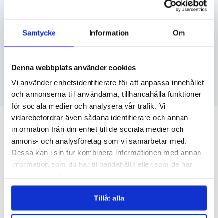
SEGELBÅT
SE DITT PRIS
Samtycke
Information
Om
VATTENSKOTER
Denna webbplats använder cookies
Vi använder enhetsidentifierare för att anpassa innehållet
SE DITT PRIS
och annonserna till användarna, tillhandahålla funktioner
för sociala medier och analysera vår trafik. Vi
vidarebefordrar även sådana identifierare och annan
RELATERADE ARTIKLAR
information från din enhet till de sociala medier och
annons- och analysföretag som vi samarbetar med.
Dessa kan i sin tur kombinera informationen med annan
information som du har tillhandahållit eller som de har
samlat in när du har använt deras tjänster.
Tillåt alla