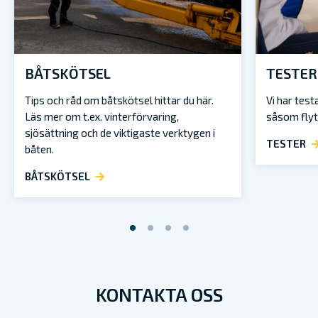
BÅTSKÖTSEL
TESTER
Tips och råd om båtskötsel hittar du här.
Vi har test
Läs mer om t.ex. vinterförvaring,
såsom flyt
sjösättning och de viktigaste verktygen i
TESTER
båten.
BÅTSKÖTSEL
KONTAKTA OSS