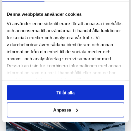
Denna webbplats använder cookies
Vi använder enhetsidentifierare för att anpassa innehållet
och annonserna till användarna, tillhandahålla funktioner
HÄRLIG HÖST PÅ VATTENSKOTERN
för sociala medier och analysera vår trafik. Vi
vidarebefordrar även sådana identifierare och annan
Skärgården är aldrig så vacker som nu och rätt
information från din enhet till de sociala medier och
förberedd…
annons- och analysföretag som vi samarbetar med.
LÄS MER
Dessa kan i sin tur kombinera informationen med annan
information som du har tillhandahållit eller som de har
samlat in när du har använt deras tjänster.
Tillåt alla
Anpassa